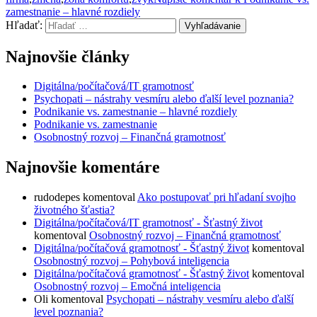
zamestnanie – hlavné rozdiely
Hľadať:
Vyhľadávanie
Najnovšie články
Digitálna/počítačová/IT gramotnosť
Psychopati – nástrahy vesmíru alebo ďalší level poznania?
Podnikanie vs. zamestnanie – hlavné rozdiely
Podnikanie vs. zamestnanie
Osobnostný rozvoj – Finančná gramotnosť
Najnovšie komentáre
rudodepes
komentoval
Ako postupovať pri hľadaní svojho
životného šťastia?
Digitálna/počítačová/IT gramotnosť - Šťastný život
komentoval
Osobnostný rozvoj – Finančná gramotnosť
Digitálna/počítačová gramotnosť - Šťastný život
komentoval
Osobnostný rozvoj – Pohybová inteligencia
Digitálna/počítačová gramotnosť - Šťastný život
komentoval
Osobnostný rozvoj – Emočná inteligencia
Oli
komentoval
Psychopati – nástrahy vesmíru alebo ďalší
level poznania?