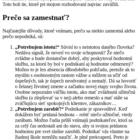
Toto boli tie, ktoré pri mojom rozhodovaní najviac zavážili.
Prečo sa zamestnať?
Najčastejšie dôvody, ktoré vnímam, prečo sa niekto zamestná alebo
prečo nepodniká, sú:
„Potrebujem istotu!“
Súvisí to s neistotou daného človeka?
Nedáva signál, že neverí vo svoje schopnosti? Že niečo
zvládne a bude dostatočne dobrý, aby poskytoval hodnotnú
službu, za ktorú by bol v podnikaní aj hodnotne odmenený?
Možno to je len absencia dlhodobého pohľadu, pretože ak to
myslím s osobnostným rastom vážne a môžem sa učiť od
úspešných, tak je úspech neodvratný a nemalý. Dá sa hovoriť
o želanej životnej zmene a začiatku novej etapy svojho života.
Osobne nepoznám väčšiu istotu, ako mať zvládnutú užitočnú
službu (a zlepšovať sa v nej) alebo remeslo a mať stále sa
zväčšujúcu sieť spokojných klientov, zákazníkov…
„Potrebujem zarobiť!“
Podnikanie je spravodlivé. Keď
dokážem byť pridaná hodnota – robiť niečo užitočné, vtedy
zarábam. Možno ľudia príliš vnímajú podnikateľov, ktorí sa
za celý čas nedostali ani do stavu, aby si svojou pridanou
hodnotou pre svet slušne zarobili. Podnikať vás vlastne na
žiadnej škole nemôžu naučiť. Je plné prekvapení. Preto je