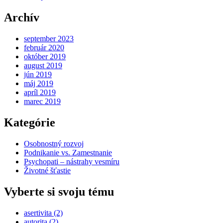
Archív
september 2023
február 2020
október 2019
august 2019
jún 2019
máj 2019
apríl 2019
marec 2019
Kategórie
Osobnostný rozvoj
Podnikanie vs. Zamestnanie
Psychopati – nástrahy vesmíru
Životné šťastie
Vyberte si svoju tému
asertivita
(2)
autorita
(2)