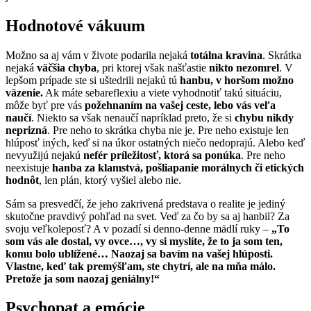
Hodnotové vákuum
Možno sa aj vám v živote podarila nejaká
totálna kravina
. Skrátka
nejaká
väčšia chyba
, pri ktorej však našťastie
nikto nezomrel
. V
lepšom prípade ste si uštedrili nejakú tú
hanbu, v horšom možno
väzenie.
Ak máte sebareflexiu a viete vyhodnotiť takú situáciu,
môže byť pre vás
požehnaním na vašej ceste, lebo vás veľa
naučí
. Niekto sa však nenaučí napríklad preto, že si
chybu nikdy
neprizná
. Pre neho to skrátka chyba nie je. Pre neho existuje len
hlúposť iných, keď si na úkor ostatných niečo nedoprajú. Alebo keď
nevyužijú nejakú
nefér príležitosť, ktorá sa ponúka
. Pre neho
neexistuje
hanba za klamstvá, pošliapanie morálnych či etických
hodnôt
, len plán, ktorý vyšiel alebo nie.
Sám sa presvedčí, že jeho zakrivená predstava o realite je jediný
skutočne pravdivý pohľad na svet. Veď za čo by sa aj hanbil? Za
svoju veľkoleposť? A v pozadí si denno-denne mädlí ruky –
„To
som vás ale dostal, vy ovce…, vy si myslíte, že to ja som ten,
komu bolo ublížené… Naozaj sa bavím na vašej hlúposti.
Vlastne, keď tak premýšľam, ste chytrí, ale na mňa málo.
Pretože ja som naozaj geniálny!“
Psychopat a emócie