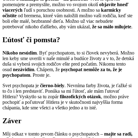
pomenujete a premyslíte, možno vo svojom okolí
objavíte hneď
viacerých
ľudí s poruchou osobnosti. A možno sa
karmicky
očistíte
od bremena, ktoré vám naložili možno vaši rodičia, keď ste
boli ešte malé, bezbranné dieťa. Možno už viac nebudete
potrebovať nikoho ďalšieho, aby vám ukázal,
že sa málo milujete
.
Ľútosť či pomsta?
Nikoho nesúdim
. Byť psychopatom, to si človek nevyberá. Možno
len keby sme uverili v naše minulé a budúce životy a v to, že detská
duša si vyberá svojich rodičov ešte pred počatím. Nikomu tento
osud
nezávidím
. Chápem, že
psychopat nemôže
za to, že je
psychopatom
. Proste je.
Svet psychopata je
čierno-biely
. Nevníma farby života, je ťažké si
to čo i len predstaviť. Ponúka sa mi ľútosť, ale mám ľutovať
Hitlera? Vyskytlo sa tu zopár
filozofických otázok
, možno práve
pochopiť a poľutovať Hitlera je v skutočnosti najvyššia forma
chápania, kde sme všetci a všetko jedno a to isté.
Záver
Môj odkaz v tomto prvom článku o psychopatoch –
majte sa radi,