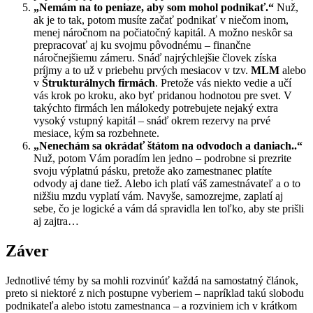
„Nemám na to peniaze, aby som mohol podnikať.“
Nuž,
ak je to tak, potom musíte začať podnikať v niečom inom,
menej náročnom na počiatočný kapitál. A možno neskôr sa
prepracovať aj ku svojmu pôvodnému – finančne
náročnejšiemu zámeru. Snáď najrýchlejšie človek získa
príjmy a to už v priebehu prvých mesiacov v tzv.
MLM
alebo
v
Štrukturálnych firmách
. Pretože vás niekto vedie a učí
vás krok po kroku, ako byť pridanou hodnotou pre svet. V
takýchto firmách len málokedy potrebujete nejaký extra
vysoký vstupný kapitál – snáď okrem rezervy na prvé
mesiace, kým sa rozbehnete.
„Nenechám sa okrádať štátom na odvodoch a daniach..“
Nuž, potom Vám poradím len jedno – podrobne si prezrite
svoju výplatnú pásku, pretože ako zamestnanec platíte
odvody aj dane tiež. Alebo ich platí váš zamestnávateľ a o to
nižšiu mzdu vyplatí vám. Navyše, samozrejme, zaplatí aj
sebe, čo je logické a vám dá spravidla len toľko, aby ste prišli
aj zajtra…
Záver
Jednotlivé témy by sa mohli rozvinúť každá na samostatný článok,
preto si niektoré z nich postupne vyberiem – napríklad takú slobodu
podnikateľa alebo istotu zamestnanca – a rozviniem ich v krátkom