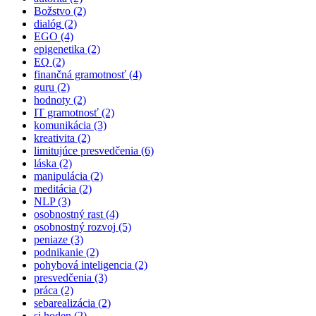
Božstvo
(2)
dialóg
(2)
EGO
(4)
epigenetika
(2)
EQ
(2)
finančná gramotnosť
(4)
guru
(2)
hodnoty
(2)
IT gramotnosť
(2)
komunikácia
(3)
kreativita
(2)
limitujúce presvedčenia
(6)
láska
(2)
manipulácia
(2)
meditácia
(2)
NLP
(3)
osobnostný rast
(4)
osobnostný rozvoj
(5)
peniaze
(3)
podnikanie
(2)
pohybová inteligencia
(2)
presvedčenia
(3)
práca
(2)
sebarealizácia
(2)
si hoden
(2)