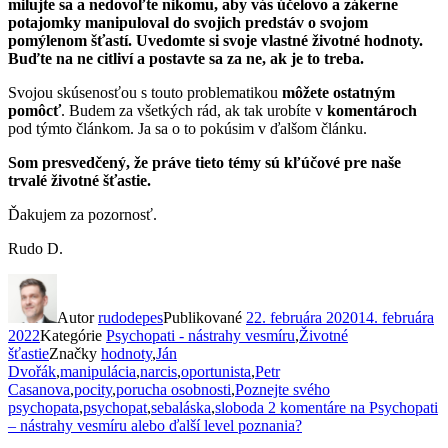
milujte sa a nedovoľte nikomu, aby vás účelovo a zákerne
potajomky manipuloval do svojich predstáv o svojom
pomýlenom šťastí. Uvedomte si svoje vlastné životné hodnoty.
Buďte na ne citliví a postavte sa za ne, ak je to treba.
Svojou skúsenosťou s touto problematikou
môžete ostatným
pomôcť
. Budem za všetkých rád, ak tak urobíte v
komentároch
pod týmto článkom. Ja sa o to pokúsim v ďalšom článku.
Som presvedčený, že práve tieto témy sú kľúčové pre naše
trvalé životné šťastie.
Ďakujem za pozornosť.
Rudo D.
Autor
rudodepes
Publikované
22. februára 2020
14. februára
2022
Kategórie
Psychopati - nástrahy vesmíru
,
Životné
šťastie
Značky
hodnoty
,
Ján
Dvořák
,
manipulácia
,
narcis
,
oportunista
,
Petr
Casanova
,
pocity
,
porucha osobnosti
,
Poznejte svého
psychopata
,
psychopat
,
sebaláska
,
sloboda
2 komentáre
na Psychopati
– nástrahy vesmíru alebo ďalší level poznania?