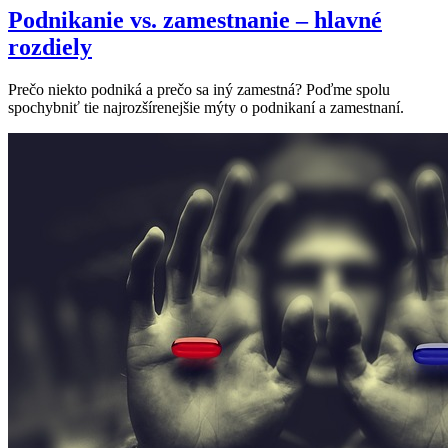
Podnikanie vs. zamestnanie – hlavné
rozdiely
Prečo niekto podniká a prečo sa iný zamestná? Poďme spolu
spochybniť tie najrozšírenejšie mýty o podnikaní a zamestnaní.