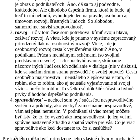
je obraz o podnikateľoch. Áno, dá sa to aj podvodne,
krátkodobo. Ale dlhodobo úspešnú firmu, ktorá tu bude, aj
keď tu iní nebudú, vybudujete len na pravde, osobnom aj
tímovom rozvoji, šťastných ľuďoch. So slobodou,
samozrejme, súvisí zodpovednosť.
rozvoj
– už v tom čase som potreboval kŕmiť svoju hlavu,
zažívať rozvoj. A viete, kde je priamo v systéme zapracovaný
prirodzený tlak na osobnostný rozvoj? Viete, kde je
osobnostný rozvoj cesta k vytúženému životu? Áno, v
podnikaní. Práca s mentálnymi schémami (so svojimi
predstavami o svete) – ich spochybňovanie, skúmanie
názorov iných ľudí cez ich zdieľanie v dialógu (nie v diskusii,
kde sa snažím druhú stranu presvedčiť o svojej pravde). Cesta
osobného majstrovstva – neustáleho zlepšovania v tom, čo
robím, ako to robím, ako aj neustále vyjasňovanie si svojej
vízie – prečo to robím. To všetko sú dôležité súčasti a hybné
prvky dlhodobo úspešného podnikania.
spravodlivosť
– nechcel som byť súčasťou nespravodlivého
systému a príklady, ako vie byť zamestnanie nespravodlivé,
vám asi písať nemusím. V podnikaní si viac menej môžete
byť istý, že to, čo vyzerá ako nespravodlivosť, je len veľmi
správne nastavené zrkadlo a spätná väzba pre vás. Čo je viac
spravodlivé ako keď dostanete to, čo si zaslúžite?
Pre každého môžu byť, prirodzene, jeho vlastné dôvody trocha iné.