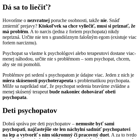
Dá sa to liečiť?
Hovoríme o
nezvratnej
poruche osobnosti, takže
nie
. Snáď
zmierniť prejavy?
Ktokoľvek sa chce vyliečiť, musí si priznať, že
má problém
. A to narcis (jedna z foriem psychopata) nikdy
neprizná. Určite nie ten s grandióznym falošným egom (existuje viac
foriem narcizmu).
Psychopat sa vlastne k psychológovi alebo terapeutovi dostane viac-
menej náhodou, určite nie s problémom – som psychopat, chcem,
aby ste mi pomohli.
Problémov pri sedení s psychopatom je údajne viac. Jeden z nich je
miera skúseností psychoterapeuta
s problematikou psychopata.
Môže sa napríklad stať, že psychopat sedenia bravúrne zvládne a
menej skúsený terapeut
bude nakoniec dohovárať obeti
psychopata
.
Deti psychopatov
Dobrá správa pre deti psychopatov –
nemusíte byť sami
psychopati
,
najčastejšie ste len náchylní sadnúť psychopatovi
na lep a vytvoriť s ním súkromný či pracovný duet
. A za to tvrdo