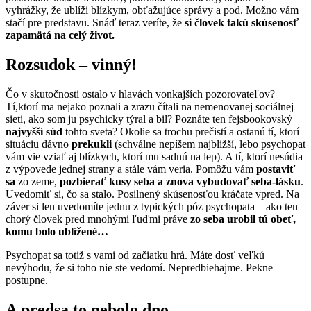
vyhrážky, že ublíži blízkym, obťažujúce správy a pod. Možno vám
stačí pre predstavu. Snáď teraz veríte, že
si človek takú skúsenosť
zapamätá na celý život.
Rozsudok – vinný!
Čo v skutočnosti ostalo v hlavách vonkajších pozorovateľov?
Tí,ktorí ma nejako poznali a zrazu čítali na nemenovanej sociálnej
sieti, ako som ju psychicky týral a bil? Poznáte ten fejsbookovský
najvyšší súd
tohto sveta? Okolie sa trochu prečistí a ostanú tí, ktorí
situáciu dávno
prekukli
(schválne nepíšem najbližší, lebo psychopat
vám vie vziať aj blízkych, ktorí mu sadnú na lep). A tí, ktorí nesúdia
z výpovede jednej strany a stále vám veria. Pomôžu vám
postaviť
sa
zo zeme,
pozbierať kusy seba a znova vybudovať seba-lásku
.
Uvedomiť si, čo sa stalo. Posilnený skúsenosťou kráčate vpred. Na
záver si len uvedomíte jednu z typických póz psychopata – ako ten
chorý človek pred mnohými ľuďmi práve
zo seba urobil tú obeť,
komu bolo ublížené…
Psychopat sa totiž s vami od začiatku hrá. Máte dosť veľkú
nevýhodu, že si toho nie ste vedomí. Nepredbiehajme. Pekne
postupne.
A predsa to nebolo dno