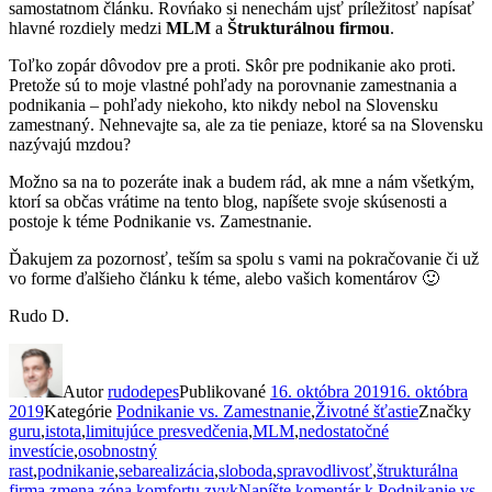
samostatnom článku. Rovńako si nenechám ujsť príležitosť napísať
hlavné rozdiely medzi
MLM
a
Štrukturálnou firmou
.
Toľko zopár dôvodov pre a proti. Skôr pre podnikanie ako proti.
Pretože sú to moje vlastné pohľady na porovnanie zamestnania a
podnikania – pohľady niekoho, kto nikdy nebol na Slovensku
zamestnaný. Nehnevajte sa, ale za tie peniaze, ktoré sa na Slovensku
nazývajú mzdou?
Možno sa na to pozeráte inak a budem rád, ak mne a nám všetkým,
ktorí sa občas vrátime na tento blog, napíšete svoje skúsenosti a
postoje k téme Podnikanie vs. Zamestnanie.
Ďakujem za pozornosť, teším sa spolu s vami na pokračovanie či už
vo forme ďalšieho článku k téme, alebo vašich komentárov 🙂
Rudo D.
Autor
rudodepes
Publikované
16. októbra 2019
16. októbra
2019
Kategórie
Podnikanie vs. Zamestnanie
,
Životné šťastie
Značky
guru
,
istota
,
limitujúce presvedčenia
,
MLM
,
nedostatočné
investície
,
osobnostný
rast
,
podnikanie
,
sebarealizácia
,
sloboda
,
spravodlivosť
,
štrukturálna
firma
,
zmena
,
zóna komfortu
,
zvyk
Napíšte komentár
k Podnikanie vs.