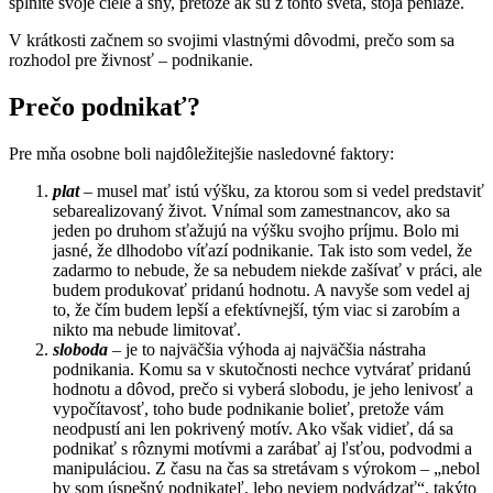
splníte svoje ciele a sny, pretože ak sú z tohto sveta, stoja peniaze.
V krátkosti začnem so svojimi vlastnými dôvodmi, prečo som sa
rozhodol pre živnosť – podnikanie.
Prečo podnikať?
Pre mňa osobne boli najdôležitejšie nasledovné faktory:
plat
– musel mať istú výšku, za ktorou som si vedel predstaviť
sebarealizovaný život. Vnímal som zamestnancov, ako sa
jeden po druhom sťažujú na výšku svojho príjmu. Bolo mi
jasné, že dlhodobo víťazí podnikanie. Tak isto som vedel, že
zadarmo to nebude, že sa nebudem niekde zašívať v práci, ale
budem produkovať pridanú hodnotu. A navyše som vedel aj
to, že čím budem lepší a efektívnejší, tým viac si zarobím a
nikto ma nebude limitovať.
sloboda
– je to najväčšia výhoda aj najväčšia nástraha
podnikania. Komu sa v skutočnosti nechce vytvárať pridanú
hodnotu a dôvod, prečo si vyberá slobodu, je jeho lenivosť a
vypočítavosť, toho bude podnikanie bolieť, pretože vám
neodpustí ani len pokrivený motív. Ako však vidieť, dá sa
podnikať s rôznymi motívmi a zarábať aj ľsťou, podvodmi a
manipuláciou. Z času na čas sa stretávam s výrokom – „nebol
by som úspešný podnikateľ, lebo neviem podvádzať“, takýto