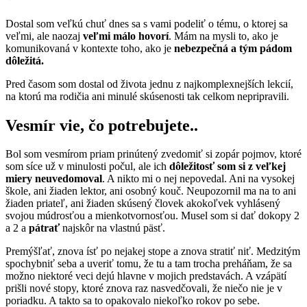
Dostal som veľkú chuť dnes sa s vami podeliť o tému, o ktorej sa
veľmi, ale naozaj
veľmi málo hovorí
. Mám na mysli to, ako je
komunikovaná v kontexte toho, ako je
nebezpečná a tým pádom
dôležitá.
Pred časom som dostal od života jednu z najkomplexnejších lekcií,
na ktorú ma rodičia ani minulé skúsenosti tak celkom nepripravili.
Vesmír vie, čo potrebujete..
Bol som vesmírom priam prinútený zvedomiť si zopár pojmov, ktoré
som síce už v minulosti počul, ale ich
dôležitosť som si z veľkej
miery neuvedomoval
. A nikto mi o nej nepovedal. Ani na vysokej
škole, ani žiaden lektor, ani osobný kouč. Neupozornil ma na to ani
žiaden priateľ, ani žiaden skúsený človek akokoľvek vyhlásený
svojou múdrosťou a mienkotvornosťou. Musel som si dať dokopy 2
a 2 a
pátrať
najskôr na vlastnú päsť.
Premýšľať, znova ísť po nejakej stope a znova stratiť niť. Medzitým
spochybniť seba a uveriť tomu, že tu a tam trocha preháňam, že sa
možno niektoré veci dejú hlavne v mojich predstavách. A vzápätí
prišli nové stopy, ktoré znova raz nasvedčovali, že niečo nie je v
poriadku. A takto sa to opakovalo niekoľko rokov po sebe.