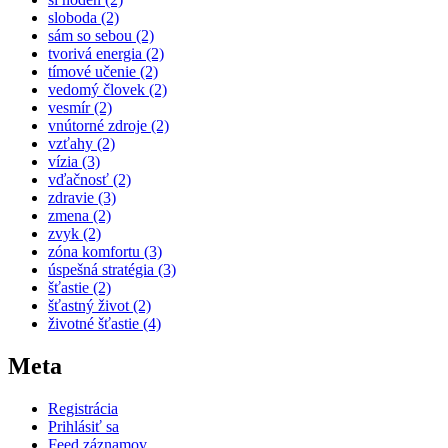
sloboda
(2)
sám so sebou
(2)
tvorivá energia
(2)
tímové učenie
(2)
vedomý človek
(2)
vesmír
(2)
vnútorné zdroje
(2)
vzťahy
(2)
vízia
(3)
vďačnosť
(2)
zdravie
(3)
zmena
(2)
zvyk
(2)
zóna komfortu
(3)
úspešná stratégia
(3)
šťastie
(2)
šťastný život
(2)
životné šťastie
(4)
Meta
Registrácia
Prihlásiť sa
Feed záznamov