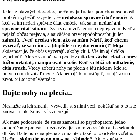
Jeden z hlavných dôvodov, prečo majú ľudia s poruchou osobnosti
problém vyliečiť sa, je ten, že
nedokážu správne čítať emócie
. A
keď sa im nedarí správne čítať emócie, tak sa im
nedarí ani
správne čítať situácie
. Zväčša ani veľa emócií neprejavujú. Keď aj
nejakú občas prejavia, s najväčšou pravdepodobnosťou ju len
zahrajú.
„Veď predsa viem, ako sa mám tváriť, keď chcem
vyzerať, že sa cítim …. (doplňte si nejakú emóciu)!“
Moja
skúsenosť je, že občas vyzerajú, akoby cítili. Vie im aj slzička
vybehnúť. Ale zo skutočných pocitov
cítia len závisť, zlosť a hnev,
túžbu ovládať, manipulovať okolie. Keď sa blíži ich odhalenie,
cítia strach.
Vtedy zoberú nohy na plecia a idú niekam, kde sa
pravda o nich zatiaľ nevie. Ak nemajú kam ustúpiť, bojujú ako o
život. Sú schopní všetkého.
Dajte nohy na plecia..
Nesnažte sa ich zmeniť, vysvetliť si s nimi veci, pokúšať sa o to isté
znova a inak. Znova vás zneužijú.
Ak máte podozrenie, že ste sa zamotali so psychopatom, jedno
odporúčanie pre vás – nezotrvávajte s ním vo vzťahu ani o sekundu
dlhšie. Dajte nohy na plecia a zmiznite z takého toxického vzťahu.
Utečte a
skúmajte to potom – na „slobode“
. Ak to správne