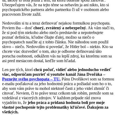
sa, akoby to bola jedna z tém, na ktorú budeme spolu žartovať.
Ubezpečujem vás, že na tejto téme sa nebavím ja ani nikto, kto si
psychopatického partnera alebo partnerku či už v osobnom alebo
pracovnom živote zažil.
Nedovolím si tu a teraz definovať nejakou formulkou psychopata.
Poviem iba – dosť
chorý, zvrátený a nebezpečný
. Ak vám stačí to,
že si pod tým niekoho alebo niečo predstavíte a nepotrebujete
poznať definíciu, kľudne čítajte ďalej, možno sa niečo o
psychopatoch naučíte aj z tohto článku. Nie náhodou som použil
slovo – niečo. Nedovolím si povedať, že Hitler bol – niekto. Kto sa
chcete viac dozvedieť o tom, ako je odborne definovaná táto
porucha osobnosti, odkážem vás na lepší zdroj, ku ktorému som sa
asi pred mesiacom dostal, keďže som hľadal.
Len pre tých, ktorí
chcú počuť, vidieť alebo jednoducho vedieť
viac, odporúčam pozrieť si youtube kanál Jána Dvořáka –
Poznejte svého psychopata – TU.
Pánu Dvořákovi som sa formou
e-mailu poďakoval za jeho hodnotnú prácu a požiadal som ho o to,
aby som vám práve tu mohol niektoré časti z jeho videí zhrnúť či
citovať. Neviem, či to práve teraz celkom tak robím, pretože som sa
vzdelával z viacerých zdrojov. V každom prípade rád znova
vyjadrím to, že
jeho práca a pridaná hodnota boli pre moje
vlastné pochopenie tejto problematiky kľúčové. Ďakujem za
všetkých.