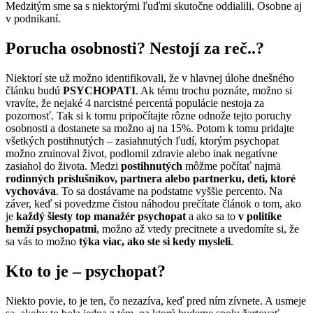
Medzitým sme sa s niektorými ľuďmi skutočne oddialili. Osobne aj
v podnikaní.
Porucha osobnosti? Nestojí za reč..?
Niektorí ste už možno identifikovali, že v hlavnej úlohe dnešného
článku budú
PSYCHOPATI
. Ak tému trochu poznáte, možno si
vravíte, že nejaké 4 narcistné percentá populácie nestoja za
pozornosť. Tak si k tomu pripočítajte rôzne odnože tejto poruchy
osobnosti a dostanete sa možno aj na 15%. Potom k tomu pridajte
všetkých postihnutých – zasiahnutých ľudí, ktorým psychopat
možno zruinoval život, podlomil zdravie alebo inak negatívne
zasiahol do života. Medzi
postihnutých
môžme počítať najmä
rodinných príslušníkov, partnera alebo partnerku, deti, ktoré
vychováva
. To sa dostávame na podstatne vyššie percento. Na
záver, keď si povedzme čistou náhodou prečítate článok o tom, ako
je
každý šiesty top manažér psychopat
a ako sa to
v politike
hemží psychopatmi
, možno až vtedy precitnete a uvedomíte si, že
sa vás to možno
týka viac, ako ste si kedy mysleli
.
Kto to je – psychopat?
Niekto povie, to je ten, čo nezazíva, keď pred ním zívnete. A usmeje