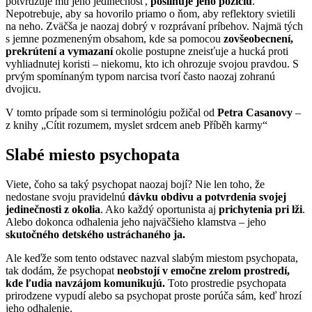
potvrdzuje mu jeho jedinečnosť,
posilňuje jeho pozíciu
.
Nepotrebuje, aby sa hovorilo priamo o ňom, aby reflektory svietili
na neho. Zväčša je naozaj dobrý v rozprávaní príbehov. Najmä tých
s jemne pozmeneným obsahom, kde sa pomocou
zovšeobecnení,
prekrútení a vymazaní
okolie postupne zneisťuje a hucká proti
vyhliadnutej koristi – niekomu, kto ich ohrozuje svojou pravdou. S
prvým spomínaným typom narcisa tvorí často naozaj zohranú
dvojicu.
V tomto prípade som si terminológiu požičal od
Petra Casanovy
–
z knihy „Cítit rozumem, myslet srdcem aneb Příběh karmy“
Slabé miesto psychopata
Viete, čoho sa taký psychopat naozaj bojí? Nie len toho, že
nedostane svoju pravidelnú
dávku obdivu a potvrdenia svojej
jedinečnosti z okolia
. Ako každý oportunista aj
prichytenia pri lži
.
Alebo dokonca odhalenia jeho najväčšieho klamstva – jeho
skutočného detského ustráchaného ja.
Ale keďže som tento odstavec nazval slabým miestom psychopata,
tak dodám, že psychopat
neobstojí v emočne zrelom prostredí,
kde ľudia navzájom komunikujú.
Toto prostredie psychopata
prirodzene vypudí alebo sa psychopat proste porúča sám, keď hrozí
jeho odhalenie.