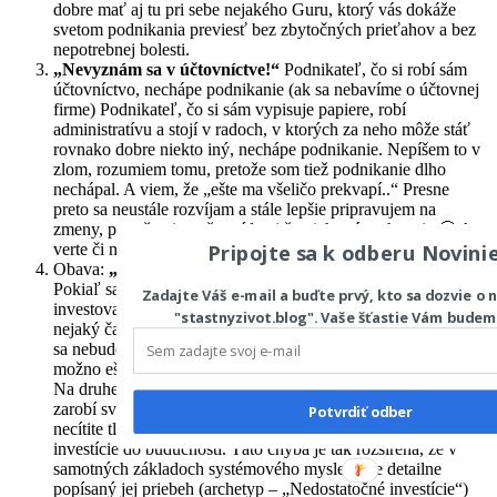
dobre mať aj tu pri sebe nejakého Guru, ktorý vás dokáže
svetom podnikania previesť bez zbytočných prieťahov a bez
nepotrebnej bolesti.
„Nevyznám sa v účtovníctve!“
Podnikateľ, čo si robí sám
účtovníctvo, nechápe podnikanie (ak sa nebavíme o účtovnej
firme) Podnikateľ, čo si sám vypisuje papiere, robí
administratívu a stojí v radoch, v ktorých za neho môže stáť
rovnako dobre niekto iný, nechápe podnikanie. Nepíšem to v
zlom, rozumiem tomu, pretože som tiež podnikanie dlho
nechápal. A viem, že „ešte ma všeličo prekvapí..“ Presne
preto sa neustále rozvíjam a stále lepšie pripravujem na
zmeny, pretože viem, že prídu aj že niektoré prekvapia 🙂 A
Pripojte sa k odberu Novini
verte či nie, posilnia.
Obava:
„Čo keď sa trh zmení a prestane sa mi dariť?“
Pokiaľ sa niekedy uspokojíte sám so sebou a prestanete
Zadajte Váš e-mail a buďte prvý, kto sa dozvie o 
investovať do vzdelávania, do seba, do svojej firmy, tak to
"stastnyzivot.blog". Vaše šťastie Vám budem
nejaký čas ešte bude fungovať. Ale trh sa mení stále a pokiaľ
pripomínať.
sa nebudete rozvíjať a budete stále robiť to isté, pôjde to
možno ešte 3-5 rokov. Potom sa dostanete do slepej uličky.
Na druhej strane, ak ste spokojný človek, ktorý si podnikaním
zarobí svoje peniaze a práca ho baví, chápem, že zrejme
Potvrdiť odber
necítite tlak na zmenu. Dajte však pozor na nedostatočné
investície do budúcnosti. Táto chyba je tak rozšírená, že v
samotných základoch systémového myslenia je detailne
popísaný jej priebeh (archetyp – „Nedostatočné investície“)