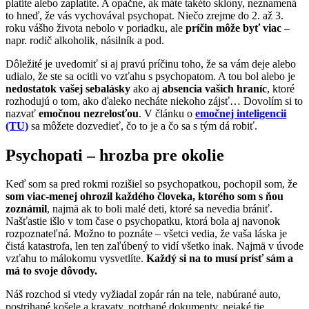
platíte alebo zaplatíte. A opačne, ak máte takéto sklony, neznamená
to hneď, že vás vychovával psychopat. Niečo zrejme do 2. až 3.
roku vášho života nebolo v poriadku, ale
príčin môže byť viac
–
napr. rodič alkoholik, násilník a pod.
Dôležité je uvedomiť si aj pravú príčinu toho, že sa vám deje alebo
udialo, že ste sa ocitli vo vzťahu s psychopatom. A tou bol alebo je
nedostatok vašej sebalásky
ako aj
absencia vašich hraníc
, ktoré
rozhodujú o tom, ako ďaleko necháte niekoho zájsť… Dovolím si to
nazvať
emočnou nezrelosťou
. V článku o
emočnej inteligencii
(TU)
sa môžete dozvedieť, čo to je a čo sa s tým dá robiť.
Psychopati – hrozba pre okolie
Keď som sa pred rokmi rozišiel so psychopatkou, pochopil som, že
som viac-menej ohrozil každého človeka, ktorého som s ňou
zoznámil
, najmä ak to boli malé deti, ktoré sa nevedia brániť.
Našťastie išlo v tom čase o psychopatku, ktorá bola aj navonok
rozpoznateľná. Možno to poznáte – všetci vedia, že vaša láska je
čistá katastrofa, len ten zaľúbený to vidí všetko inak. Najmä v úvode
vzťahu to málokomu vysvetlíte.
Každý si na to musí prísť sám a
má to svoje dôvody.
Náš rozchod si vtedy vyžiadal zopár rán na tele, nabúrané auto,
postrihané košele a kravaty, potrhané dokumenty, nejaké tie