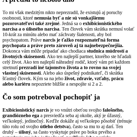
To mi však medzitým nikto neprezradil, že existujú aj poruchy
osobnosti, ktoré
nemusia byť a nie sú vonkajšiemu
pozorovateľovi také zrejmé
. Jedná sa o
exhibicionistického
narcisa a o úlisného narcisa
. Ten človek vám skrátka nemusí volať
10-krát za minútu alebo mať záchvaty šialenosti, aby bol
psychopatom. Práve
narcis je ťažko rozpoznateľná forma
psychopata a práve preto zároveň aj tá najnebezpečnejšia.
Dokonca vám môže pripadať ako chodiaca
studnica múdrostí a
životných skúseností
. Ako ten najlepší partner, ktorého ste hľadali
celý život. Ako ten najlepší náhradný rodič, ktorý vám pri každom
stretnutí
prezradí iné tajomstvo života a to rovno na svojej
vlastnej skúsenosti
. Alebo ako úspešný podnikateľ, či skrátka
šťastný človek. Kým sa na jeho
život, zdravie, vzťahy, prácu
alebo kariéru
nepozriete bližšie a nespojíte si 2 a 2.
Čo som potreboval pochopiť ja
Exibicionistický narcis
je vo vnútri obeťou svojho
falošného,
grandiózneho ega
a presviedča seba aj okolie, aký je úžasný,
veľkolepý, jedinečný. Keďže dokáže aj veľkolepo pôsobiť (trénuje
túto rolu od svojho
útleho detstva
), často sa mu to aj darí. Ten
druhý –
úlisný
, sa často vyskytuje práve po boku prvého a