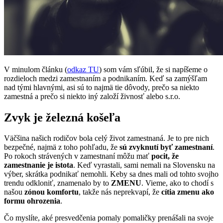
V minulom článku (
odkaz TU
) som vám sľúbil, že si napíšeme o
rozdieloch medzi zamestnaním a podnikaním. Keď sa zamýšľam
nad tými hlavnými, asi sú to najmä tie dôvody, prečo sa niekto
zamestná a prečo si niekto iný založí živnosť alebo s.r.o.
Zvyk je železná košeľa
Väčšina našich rodičov bola celý život zamestnaná. Je to pre nich
bezpečné, najmä z toho pohľadu, že
sú zvyknutí byť zamestnaní
.
Po rokoch strávených v zamestnaní môžu mať
pocit, že
zamestnanie je istota
. Keď vyrastali, sami nemali na Slovensku na
výber, skrátka podnikať nemohli. Keby sa dnes mali od tohto svojho
trendu odkloniť, znamenalo by to
ZMENU
. Vieme, ako to chodí s
našou
zónou komfortu
, takže nás neprekvapí, že
cítia zmenu ako
formu ohrozenia
.
Čo myslíte, aké presvedčenia pomaly pomaličky prenášali na svoje