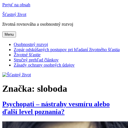
Prejsť na obsah
Šťastný život
životná rovnováha a osobnostný rozvoj
Menu
Osobnostný rozvoj
Zopár odskúšaných postupov pri hľadaní životného šťastia
Životné šťastie
Stručný prehľad článkov
Zásady ochrany osobných údajov
Značka:
sloboda
Psychopati – nástrahy vesmíru alebo
ďalší level poznania?