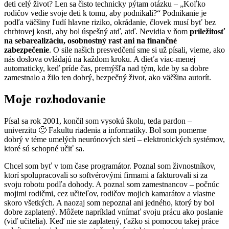
deti celý život? Len sa čisto technicky pýtam otázku – „Koľko
rodičov vedie svoje deti k tomu, aby podnikali?“ Podnikanie je
podľa väčšiny ľudí hlavne riziko, okrádanie, človek musí byť bez
chrbtovej kosti, aby bol úspešný atď, atď. Nevidia v ňom
príležitosť
na sebarealizáciu, osobnostný rast ani na finančné
zabezpečenie
. O sile našich presvedčení sme si už písali, vieme, ako
nás doslova ovládajú na každom kroku. A dieťa viac-menej
automaticky, keď príde čas, premýšľa nad tým, kde by sa dobre
zamestnalo a žilo ten dobrý, bezpečný život, ako väčšina autorít.
Moje rozhodovanie
Písal sa rok 2001, končil som vysokú školu, teda pardon –
univerzitu 🙂 Fakultu riadenia a informatiky. Bol som pomerne
dobrý v téme umelých neurónových sietí – elektronických systémov,
ktoré sú schopné učiť sa.
Chcel som byť v tom čase programátor. Poznal som živnostníkov,
ktorí spolupracovali so softvérovými firmami a fakturovali si za
svoju robotu podľa dohody. A poznal som zamestnancov – počnúc
mojimi rodičmi, cez učiteľov, rodičov mojich kamarátov a vlastne
skoro všetkých. A naozaj som nepoznal ani jedného, ktorý by bol
dobre zaplatený. Môžete napríklad vnímať svoju prácu ako poslanie
(viď učitelia). Keď nie ste zaplatený, ťažko si pomocou takej práce