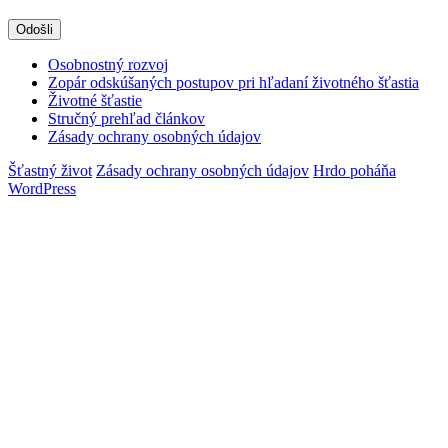
Osobnostný rozvoj
Zopár odskúšaných postupov pri hľadaní životného šťastia
Životné šťastie
Stručný prehľad článkov
Zásady ochrany osobných údajov
Šťastný život
Zásady ochrany osobných údajov
Hrdo poháňa
WordPress