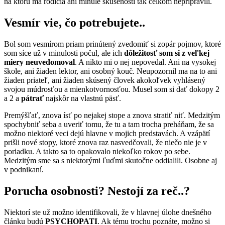
na ktorú ma rodičia ani minulé skúsenosti tak celkom nepripravili.
Vesmír vie, čo potrebujete..
Bol som vesmírom priam prinútený zvedomiť si zopár pojmov, ktoré
som síce už v minulosti počul, ale ich
dôležitosť som si z veľkej
miery neuvedomoval
. A nikto mi o nej nepovedal. Ani na vysokej
škole, ani žiaden lektor, ani osobný kouč. Neupozornil ma na to ani
žiaden priateľ, ani žiaden skúsený človek akokoľvek vyhlásený
svojou múdrosťou a mienkotvornosťou. Musel som si dať dokopy 2
a 2 a
pátrať
najskôr na vlastnú päsť.
Premýšľať, znova ísť po nejakej stope a znova stratiť niť. Medzitým
spochybniť seba a uveriť tomu, že tu a tam trocha preháňam, že sa
možno niektoré veci dejú hlavne v mojich predstavách. A vzápätí
prišli nové stopy, ktoré znova raz nasvedčovali, že niečo nie je v
poriadku. A takto sa to opakovalo niekoľko rokov po sebe.
Medzitým sme sa s niektorými ľuďmi skutočne oddialili. Osobne aj
v podnikaní.
Porucha osobnosti? Nestojí za reč..?
Niektorí ste už možno identifikovali, že v hlavnej úlohe dnešného
článku budú
PSYCHOPATI
. Ak tému trochu poznáte, možno si