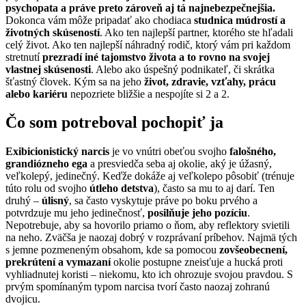
psychopata a práve preto zároveň aj tá najnebezpečnejšia.
Dokonca vám môže pripadať ako chodiaca
studnica múdrostí a
životných skúseností
. Ako ten najlepší partner, ktorého ste hľadali
celý život. Ako ten najlepší náhradný rodič, ktorý vám pri každom
stretnutí
prezradí iné tajomstvo života a to rovno na svojej
vlastnej skúsenosti
. Alebo ako úspešný podnikateľ, či skrátka
šťastný človek. Kým sa na jeho
život, zdravie, vzťahy, prácu
alebo kariéru
nepozriete bližšie a nespojíte si 2 a 2.
Čo som potreboval pochopiť ja
Exibicionistický narcis
je vo vnútri obeťou svojho
falošného,
grandiózneho ega
a presviedča seba aj okolie, aký je úžasný,
veľkolepý, jedinečný. Keďže dokáže aj veľkolepo pôsobiť (trénuje
túto rolu od svojho
útleho detstva
), často sa mu to aj darí. Ten
druhý –
úlisný
, sa často vyskytuje práve po boku prvého a
potvrdzuje mu jeho jedinečnosť,
posilňuje jeho pozíciu
.
Nepotrebuje, aby sa hovorilo priamo o ňom, aby reflektory svietili
na neho. Zväčša je naozaj dobrý v rozprávaní príbehov. Najmä tých
s jemne pozmeneným obsahom, kde sa pomocou
zovšeobecnení,
prekrútení a vymazaní
okolie postupne zneisťuje a hucká proti
vyhliadnutej koristi – niekomu, kto ich ohrozuje svojou pravdou. S
prvým spomínaným typom narcisa tvorí často naozaj zohranú
dvojicu.