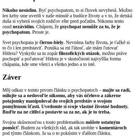
Nikoho nesúdim
. Byť psychopatom, to si človek nevyberá. Možno
len keby sme uverili v naše minulé a budúce životy a v to, že detská
duša si vyberá svojich rodičov ešte pred počatím. Nikomu tento
osud
nezávidím
. Chápem, že
psychopat nemôže
za to, že je
psychopatom
. Proste je.
Svet psychopata je
čierno-biely
. Nevníma farby života, je ťažké si
to čo i len predstaviť. Ponúka sa mi ľútosť, ale mám ľutovať
Hitlera? Vyskytlo sa tu zopár
filozofických otázok
, možno práve
pochopiť a poľutovať Hitlera je v skutočnosti najvyššia forma
chápania, kde sme všetci a všetko jedno a to isté.
Záver
Môj odkaz v tomto prvom článku o psychopatoch –
majte sa radi,
milujte sa a nedovoľte nikomu, aby vás účelovo a zákerne
potajomky manipuloval do svojich predstáv o svojom
pomýlenom šťastí. Uvedomte si svoje vlastné životné hodnoty.
Buďte na ne citliví a postavte sa za ne, ak je to treba.
Svojou skúsenosťou s touto problematikou
môžete ostatným
pomôcť
. Budem za všetkých rád, ak tak urobíte v
komentároch
pod týmto článkom. Ja sa o to pokúsim v ďalšom článku.