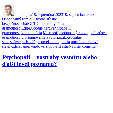
Autor
Publikované
Kategórie
rudodepes
18. septembra 2023
19. septembra 2023
Značky
Osobnostný rozvoj
,
Životné šťastie
bezpečnosť
,
chatGPT
,
Chrome
,
digitálna
gramotnosť
,
Edge
,
Google
,
hardvér
,
hrozba
,
IT
gramotnosť
,
komunikácia
,
Microsoft
,
osobnostný rozvoj
,
počítačová
gramotnosť
,
programovanie
,
Python
,
riziko
,
sociálne
siete
,
softvér
,
technológie
,
umelá inteligencia
,
umelé neurónové
k
siete
,
vzdelávanie
,
windows
,
životné šťastie
Napíšte komentár
Digitálna/
gramotnos
Psychopati – nástrahy vesmíru alebo
ďalší level poznania?