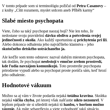
V tomto prípade som si terminológiu požičal od
Petra Casanovy
–
z knihy „Cítit rozumem, myslet srdcem aneb Příběh karmy“
Slabé miesto psychopata
Viete, čoho sa taký psychopat naozaj bojí? Nie len toho, že
nedostane svoju pravidelnú
dávku obdivu a potvrdenia svojej
jedinečnosti z okolia
. Ako každý oportunista aj
prichytenia pri lži
.
Alebo dokonca odhalenia jeho najväčšieho klamstva – jeho
skutočného detského ustráchaného ja.
Ale keďže som tento odstavec nazval slabým miestom psychopata,
tak dodám, že psychopat
neobstojí v emočne zrelom prostredí,
kde ľudia navzájom komunikujú.
Toto prostredie psychopata
prirodzene vypudí alebo sa psychopat proste porúča sám, keď hrozí
jeho odhalenie.
Hodnotové vákuum
Možno sa aj vám v živote podarila nejaká
totálna kravina
. Skrátka
nejaká
väčšia chyba
, pri ktorej však našťastie
nikto nezomrel
. V
lepšom prípade ste si uštedrili nejakú tú
hanbu, v horšom možno
väzenie.
Ak máte sebareflexiu a viete vyhodnotiť takú situáciu,