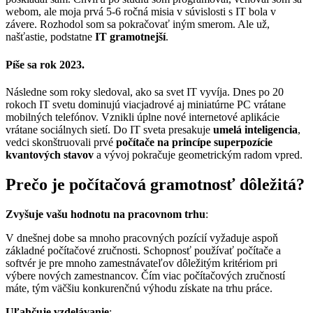
webom, ale moja prvá 5-6 ročná misia v súvislosti s IT bola v
závere. Rozhodol som sa pokračovať iným smerom. Ale už,
našťastie, podstatne
IT gramotnejší
.
Píše sa rok 2023.
Následne som roky sledoval, ako sa svet IT vyvíja. Dnes po 20
rokoch IT svetu dominujú viacjadrové aj miniatúrne PC vrátane
mobilných telefónov. Vznikli úplne nové internetové aplikácie
vrátane sociálnych sietí. Do IT sveta presakuje
umelá inteligencia
,
vedci skonštruovali prvé
počítače na princípe superpozície
kvantových stavov
a vývoj pokračuje geometrickým radom vpred.
Prečo je počítačová gramotnosť dôležitá?
Zvyšuje vašu hodnotu na pracovnom trhu
:
V dnešnej dobe sa mnoho pracovných pozícií vyžaduje aspoň
základné počítačové zručnosti. Schopnosť používať počítače a
softvér je pre mnoho zamestnávateľov dôležitým kritériom pri
výbere nových zamestnancov. Čím viac počítačových zručností
máte, tým väčšiu konkurenčnú výhodu získate na trhu práce.
Uľahčuje vzdelávanie
: