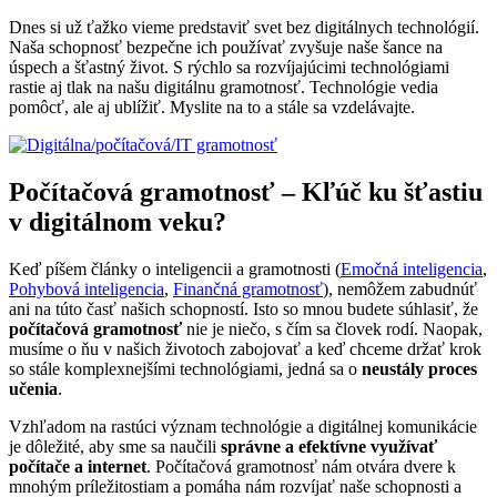
Dnes si už ťažko vieme predstaviť svet bez digitálnych technológií.
Naša schopnosť bezpečne ich používať zvyšuje naše šance na
úspech a šťastný život. S rýchlo sa rozvíjajúcimi technológiami
rastie aj tlak na našu digitálnu gramotnosť. Technológie vedia
pomôcť, ale aj ublížiť. Myslite na to a stále sa vzdelávajte.
Počítačová gramotnosť – Kľúč ku šťastiu
v digitálnom veku?
Keď píšem články o inteligencii a gramotnosti (
Emočná inteligencia
,
Pohybová inteligencia
,
Finančná gramotnosť
), nemôžem zabudnúť
ani na túto časť našich schopností. Isto so mnou budete súhlasiť, že
počítačová gramotnosť
nie je niečo, s čím sa človek rodí. Naopak,
musíme o ňu v našich životoch zabojovať a keď chceme držať krok
so stále komplexnejšími technológiami, jedná sa o
neustály proces
učenia
.
Vzhľadom na rastúci význam technológie a digitálnej komunikácie
je dôležité, aby sme sa naučili
správne a efektívne využívať
počítače a internet
. Počítačová gramotnosť nám otvára dvere k
mnohým príležitostiam a pomáha nám rozvíjať naše schopnosti a