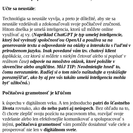
Učte sa neustále
:
Technológia sa neustále vyvíja, a preto je dôležité, aby ste sa
neustále vzdelávali a zdokonaľovali svoje počítačové zručnosti.
Hitom dneška je umelá inteligencia, ktorú už môžete online
využívať aj vy. (
Napríklad ChatGPT je typ umelej inteligencie,
ktorý bol vyvinutý spoločnosťou OpenAI a používa sa na
generovanie textu a odpovedanie na otázky a interakciu s ľuďmi v
prirodzenom jazyku. Inak povedané vám tzv. chatový klient
(
aplikácia, cez ktorú si môžete s niekým četovať alebo si popísať v
reálnom čase
) odpovie na množstvo otázok, ktoré položíte v
slovenčine alebo angličtine. MôJ TIP: Neodmietajte hneď to,
čomu nerozumiete. Radšej si o tom niečo naštudujte a vyskúšajte
porozmýšľať, ako by aj pre vás takáto umelá inteligencia mohla
byť užitočná.
)
Počítačová gramotnosť je kľúčom
k úspechu v digitálnom veku. A ten jednoducho
patrí do šťastného
života
rovnako, ako
do neho patrí aj neúspech
. Bez ohľadu na to,
či chcete zlepšiť svoju pozíciu na pracovnom trhu, rozvíjať svoje
vzdelanie alebo len efektívnejšie komunikovať a spolupracovať s
inými,
počítačová gramotnosť
vám pomôže dosiahnuť vaše ciele a
prosperovať nie len v
digitálnom svete
.