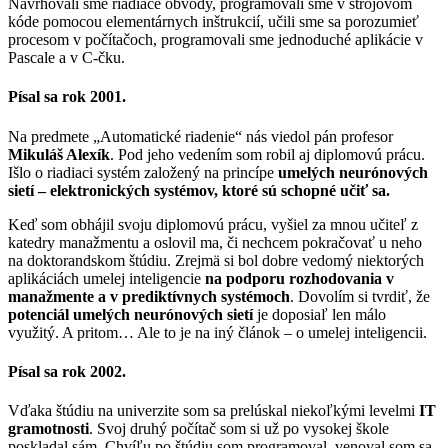
Navrhovali sme riadiace obvody, programovali sme v strojovom
kóde pomocou elementárnych inštrukcií, učili sme sa porozumieť
procesom v počítačoch, programovali sme jednoduché aplikácie v
Pascale a v C-čku.
Písal sa rok 2001.
Na predmete „Automatické riadenie“ nás viedol pán profesor
Mikuláš Alexík
. Pod jeho vedením som robil aj diplomovú prácu.
Išlo o riadiaci systém založený na princípe
umelých neurónových
sietí – elektronických systémov, ktoré sú schopné učiť sa.
Keď som obhájil svoju diplomovú prácu, vyšiel za mnou učiteľ z
katedry manažmentu a oslovil ma, či nechcem pokračovať u neho
na doktorandskom štúdiu. Zrejmä si bol dobre vedomý niektorých
aplikáciách umelej inteligencie
na podporu rozhodovania v
manažmente a v prediktívnych systémoch
. Dovolím si tvrdiť, že
potenciál umelých neurónových sietí
je doposiaľ len málo
využitý. A pritom… Ale to je na iný článok – o umelej inteligencii.
Písal sa rok 2002.
Vďaka štúdiu na univerzite som sa prelúskal niekoľkými levelmi
IT
gramotnosti
. Svoj druhý počítač som si už po vysokej škole
poskladal sám. Chvíľu po štúdiu som programoval, venoval som sa