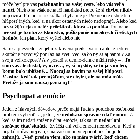
môže byť pre vás
požehnaním na vašej ceste, lebo vás veľa
naučí
. Niekto sa však nenaučí napríklad preto, že si
chybu nikdy
neprizná
. Pre neho to skrátka chyba nie je. Pre neho existuje len
hlúposť iných, keď si na úkor ostatných niečo nedoprajú. Alebo keď
nevyužijú nejakú
nefér príležitosť, ktorá sa ponúka
. Pre neho
neexistuje
hanba za klamstvá, pošliapanie morálnych či etických
hodnôt
, len plán, ktorý vyšiel alebo nie.
Sám sa presvedčí, že jeho zakrivená predstava o realite je jediný
skutočne pravdivý pohľad na svet. Veď za čo by sa aj hanbil? Za
svoju veľkoleposť? A v pozadí si denno-denne mädlí ruky –
„To
som vás ale dostal, vy ovce…, vy si myslíte, že to ja som ten,
komu bolo ublížené… Naozaj sa bavím na vašej hlúposti.
Vlastne, keď tak premýšľam, ste chytrí, ale na mňa málo.
Pretože ja som naozaj geniálny!“
Psychopat a emócie
Jeden z hlavných dôvodov, prečo majú ľudia s poruchou osobnosti
problém vyliečiť sa, je ten, že
nedokážu správne čítať emócie
. A
keď sa im nedarí správne čítať emócie, tak sa im
nedarí ani
správne čítať situácie
. Zväčša ani veľa emócií neprejavujú. Keď aj
nejakú občas prejavia, s najväčšou pravdepodobnosťou ju len
zahrajú.
„Veď predsa viem, ako sa mám tváriť, keď chcem