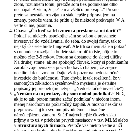
zlom, rozumiem tomu, pretože som tiež podnikanie dlho
nechápal. A viem, že „ešte ma všeličo prekvapí..“ Presne
preto sa neustále rozvíjam a stále lepšie pripravujem na
zmeny, pretože viem, že prídu aj že niektoré prekvapia 🙂 A
verte či nie, posilnia.
Obava:
„Čo keď sa trh zmení a prestane sa mi dariť?“
Pokiaľ sa niekedy uspokojíte sám so sebou a prestanete
investovať do vzdelávania, do seba, do svojej firmy, tak to
nejaký čas ešte bude fungovať. Ale trh sa mení stále a pokiaľ
sa nebudete rozvíjať a budete stále robiť to isté, pôjde to
možno ešte 3-5 rokov. Potom sa dostanete do slepej uličky.
Na druhej strane, ak ste spokojný človek, ktorý si podnikaním
zarobí svoje peniaze a práca ho baví, chápem, že zrejme
necítite tlak na zmenu. Dajte však pozor na nedostatočné
investície do budúcnosti. Táto chyba je tak rozšírená, že v
samotných základoch systémového myslenia je detailne
popísaný jej priebeh (archetyp – „Nedostatočné investície“)
„Nemám na to peniaze, aby som mohol podnikať.“
Nuž,
ak je to tak, potom musíte začať podnikať v niečom inom,
menej náročnom na počiatočný kapitál. A možno neskôr sa
prepracovať aj ku svojmu pôvodnému – finančne
náročnejšiemu zámeru. Snáď najrýchlejšie človek získa
príjmy a to už v priebehu prvých mesiacov v tzv.
MLM
alebo
v
Štrukturálnych firmách
. Pretože vás niekto vedie a učí
vás krok po kroku, ako byť pridanou hodnotou pre svet. V