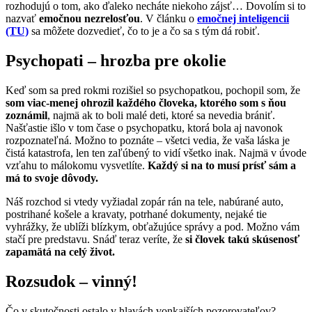
rozhodujú o tom, ako ďaleko necháte niekoho zájsť… Dovolím si to
nazvať
emočnou nezrelosťou
. V článku o
emočnej inteligencii
(TU)
sa môžete dozvedieť, čo to je a čo sa s tým dá robiť.
Psychopati – hrozba pre okolie
Keď som sa pred rokmi rozišiel so psychopatkou, pochopil som, že
som viac-menej ohrozil každého človeka, ktorého som s ňou
zoznámil
, najmä ak to boli malé deti, ktoré sa nevedia brániť.
Našťastie išlo v tom čase o psychopatku, ktorá bola aj navonok
rozpoznateľná. Možno to poznáte – všetci vedia, že vaša láska je
čistá katastrofa, len ten zaľúbený to vidí všetko inak. Najmä v úvode
vzťahu to málokomu vysvetlíte.
Každý si na to musí prísť sám a
má to svoje dôvody.
Náš rozchod si vtedy vyžiadal zopár rán na tele, nabúrané auto,
postrihané košele a kravaty, potrhané dokumenty, nejaké tie
vyhrážky, že ublíži blízkym, obťažujúce správy a pod. Možno vám
stačí pre predstavu. Snáď teraz veríte, že
si človek takú skúsenosť
zapamätá na celý život.
Rozsudok – vinný!
Čo v skutočnosti ostalo v hlavách vonkajších pozorovateľov?