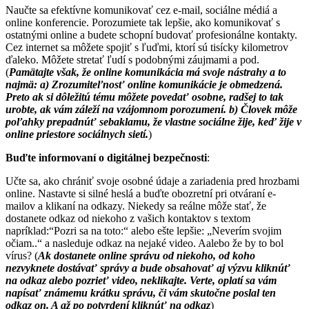
Naučte sa efektívne komunikovať cez e-mail, sociálne médiá a
online konferencie. Porozumiete tak lepšie, ako komunikovať s
ostatnými online a budete schopní budovať profesionálne kontakty.
Cez internet sa môžete spojiť s ľuďmi, ktorí sú tisícky kilometrov
ďaleko. Môžete stretať ľudí s podobnými záujmami a pod.
(
Pamätajte však, že online komunikácia má svoje nástrahy a to
najmä: a) Zrozumiteľnosť online komunikácie je obmedzená.
Preto ak si dôležitú tému môžete povedať osobne, radšej to tak
urobte, ak vám záleží na vzájomnom porozumení. b) Človek môže
poľahky prepadnúť sebaklamu, že vlastne sociálne žije, keď žije v
online priestore sociálnych sietí.
)
Buďte informovaní o digitálnej bezpečnosti
:
Učte sa, ako chrániť svoje osobné údaje a zariadenia pred hrozbami
online. Nastavte si silné heslá a buďte obozretní pri otváraní e-
mailov a klikaní na odkazy. Niekedy sa reálne môže stať, že
dostanete odkaz od niekoho z vašich kontaktov s textom
napríklad:“Pozri sa na toto:“ alebo ešte lepšie: „Neverím svojim
očiam..“ a nasleduje odkaz na nejaké video. Aalebo že by to bol
vírus? (
Ak dostanete online správu od niekoho, od koho
nezvyknete dostávať správy a bude obsahovať aj výzvu kliknúť
na odkaz alebo pozrieť video, neklikajte. Verte, oplatí sa vám
napísať známemu krátku správu, či vám skutočne poslal ten
odkaz on. A až po potvrdení kliknúť na odkaz
)