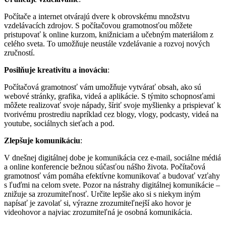
Počítače a internet otvárajú dvere k obrovskému množstvu
vzdelávacích zdrojov. S počítačovou gramotnosťou môžete
pristupovať k online kurzom, knižniciam a učebným materiálom z
celého sveta. To umožňuje neustále vzdelávanie a rozvoj nových
zručností.
Posilňuje kreativitu a inováciu
:
Počítačová gramotnosť vám umožňuje vytvárať obsah, ako sú
webové stránky, grafika, videá a aplikácie. S týmito schopnosťami
môžete realizovať svoje nápady, šíriť svoje myšlienky a prispievať k
tvorivému prostrediu napríklad cez blogy, vlogy, podcasty, videá na
youtube, sociálnych sieťach a pod.
Zlepšuje komunikáciu
:
V dnešnej digitálnej dobe je komunikácia cez e-mail, sociálne médiá
a online konferencie bežnou súčasťou nášho života. Počítačová
gramotnosť vám pomáha efektívne komunikovať a budovať vzťahy
s ľuďmi na celom svete. Pozor na nástrahy digitálnej komunikácie –
znižuje sa zrozumiteľnosť. Určite lepšie ako si s niekym iným
napísať je zavolať si, výrazne zrozumiteľnejší ako hovor je
videohovor a najviac zrozumiteľná je osobná komunikácia.