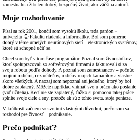
zamestnalo a žilo ten dobrý, bezpečný život, ako väčšina autorít.
Moje rozhodovanie
Písal sa rok 2001, končil som vysokú školu, teda pardon –
univerzitu 🙂 Fakultu riadenia a informatiky. Bol som pomerne
dobrý v téme umelých neurónových sietí – elektronických systémov,
ktoré sú schopné učiť sa.
Chcel som byť v tom čase programátor. Poznal som živnostníkov,
ktorí spolupracovali so softvérovými firmami a fakturovali si za
svoju robotu podľa dohody. A poznal som zamestnancov – počnúc
mojimi rodičmi, cez učiteľov, rodičov mojich kamarátov a vlastne
skoro všetkých. A naozaj som nepoznal ani jedného, ktorý by bol
dobre zaplatený. Môžete napríklad vnímať svoju prácu ako poslanie
(viď učitelia). Keď nie ste zaplatený, ťažko si pomocou takej práce
splníte svoje ciele a sny, pretože ak sú z tohto sveta, stoja peniaze.
V krátkosti začnem so svojimi vlastnými dôvodmi, prečo som sa
rozhodol pre živnosť – podnikanie.
Prečo podnikať?