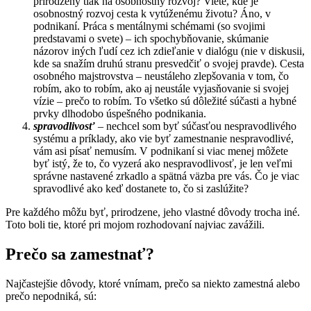
prirodzený tlak na osobnostný rozvoj? Viete, kde je
osobnostný rozvoj cesta k vytúženému životu? Áno, v
podnikaní. Práca s mentálnymi schémami (so svojimi
predstavami o svete) – ich spochybňovanie, skúmanie
názorov iných ľudí cez ich zdieľanie v dialógu (nie v diskusii,
kde sa snažím druhú stranu presvedčiť o svojej pravde). Cesta
osobného majstrovstva – neustáleho zlepšovania v tom, čo
robím, ako to robím, ako aj neustále vyjasňovanie si svojej
vízie – prečo to robím. To všetko sú dôležité súčasti a hybné
prvky dlhodobo úspešného podnikania.
spravodlivosť
– nechcel som byť súčasťou nespravodlivého
systému a príklady, ako vie byť zamestnanie nespravodlivé,
vám asi písať nemusím. V podnikaní si viac menej môžete
byť istý, že to, čo vyzerá ako nespravodlivosť, je len veľmi
správne nastavené zrkadlo a spätná väzba pre vás. Čo je viac
spravodlivé ako keď dostanete to, čo si zaslúžite?
Pre každého môžu byť, prirodzene, jeho vlastné dôvody trocha iné.
Toto boli tie, ktoré pri mojom rozhodovaní najviac zavážili.
Prečo sa zamestnať?
Najčastejšie dôvody, ktoré vnímam, prečo sa niekto zamestná alebo
prečo nepodniká, sú: