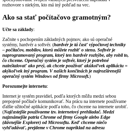
rozhovore s niekým, kto má iný pohľad na vec.
Ako sa stať počítačovo gramotným?
Učte sa základy
:
Začnite s pochopením základných pojmov, ako sú operačné
systémy, hardvér a softvér. (
hardvér je tá časť výpočtovej techniky
– počítačov, mobilov, ktorú môžete rozbiť o stenu. Softvér je
naprogramovaný program, ktorý ten hardvér rozhýbe, aby robil to,
čo chceme. Operačný systém je softvér, ktorý je potrebné
nainštalovať ako prvý, ak chcete používať akúkoľvek aplikáciu =
akýkoľvek iný program. V našich končinách je najrozšírenejší
operačný systém Windows od firmy Microsoft.
)
Porozumejte internetu
:
Internet je systém pravidiel, podľa ktorých môžu medzi sebou
prepojené počítače komunikovať. Na prácu na internete používame
ďalšie užitočné aplikácie podľa toho, čo chceme na internete urobiť.
(
Najčastejšie používaeme tzv. internetový prehliadač. Medzi
najznámejšie patria Chrome od firmy Google alebo Edge
(dávnejšie Explorer) od Microsoftu. Keď chceme niečo
vyhľadávať, prejdeme v Chrome napríklad na adresu