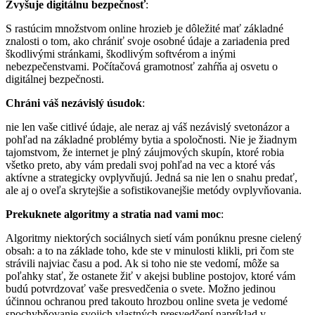
Zvyšuje digitálnu bezpečnosť
:
S rastúcim množstvom online hrozieb je dôležité mať základné
znalosti o tom, ako chrániť svoje osobné údaje a zariadenia pred
škodlivými stránkami, škodlivým softvérom a inými
nebezpečenstvami. Počítačová gramotnosť zahŕňa aj osvetu o
digitálnej bezpečnosti.
Chráni váš nezávislý úsudok
:
nie len vaše citlivé údaje, ale neraz aj váš nezávislý svetonázor a
pohľad na základné problémy bytia a spoločnosti. Nie je žiadnym
tajomstvom, že internet je plný záujmových skupín, ktoré robia
všetko preto, aby vám predali svoj pohľad na vec a ktoré vás
aktívne a strategicky ovplyvňujú. Jedná sa nie len o snahu predať,
ale aj o oveľa skrytejšie a sofistikovanejšie metódy ovplyvňovania.
Prekuknete algoritmy a stratia nad vami moc
:
Algoritmy niektorých sociálnych sietí vám ponúknu presne cielený
obsah: a to na základe toho, kde ste v minulosti klikli, pri čom ste
strávili najviac času a pod. Ak si toho nie ste vedomí, môže sa
poľahky stať, že ostanete žiť v akejsi bubline postojov, ktoré vám
budú potvrdzovať vaše presvedčenia o svete. Možno jedinou
účinnou ochranou pred takouto hrozbou online sveta je vedomé
spochybňovanie svojich vlastných presvedčení napríklad v