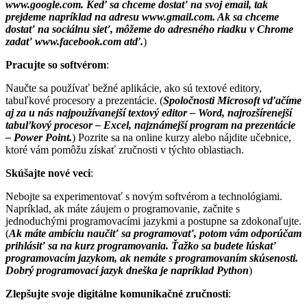
www.google.com. Keď sa chceme dostať na svoj email, tak
prejdeme napríklad na adresu www.gmail.com. Ak sa chceme
dostať na sociálnu sieť, môžeme do adresného riadku v Chrome
zadať www.facebook.com atď.
)
Pracujte so softvérom
:
Naučte sa používať bežné aplikácie, ako sú textové editory,
tabuľkové procesory a prezentácie. (
Spoločnosti Microsoft vďačíme
aj za u nás najpoužívanejší textový editor – Word, najrozšírenejší
tabuľkový procesor – Excel, najznámejší program na prezentácie
– Power Point.
) Pozrite sa na online kurzy alebo nájdite učebnice,
ktoré vám pomôžu získať zručnosti v týchto oblastiach.
Skúšajte nové veci
:
Nebojte sa experimentovať s novým softvérom a technológiami.
Napríklad, ak máte záujem o programovanie, začnite s
jednoduchými programovacími jazykmi a postupne sa zdokonaľujte.
(
Ak máte ambíciu naučiť sa programovať, potom vám odporúčam
prihlásiť sa na kurz programovania. Ťažko sa budete lúskať
programovacím jazykom, ak nemáte s programovaním skúsenosti.
Dobrý programovací jazyk dneška je napríklad Python
)
Zlepšujte svoje digitálne komunikačné zručnosti
: