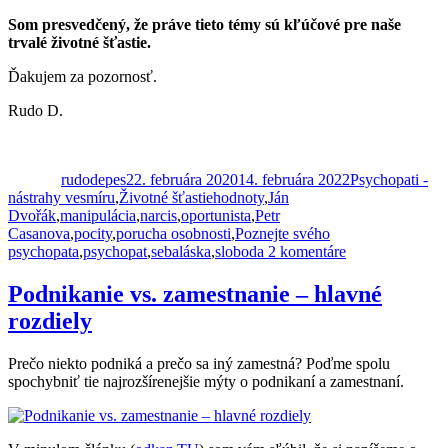
Som presvedčený, že práve tieto témy sú kľúčové pre naše
trvalé životné šťastie.
Ďakujem za pozornosť.
Rudo D.
Autor
Publikované
Kategórie
rudodepes
22. februára 2020
14. februára 2022
Psychopati -
Značky
nástrahy vesmíru
,
Životné šťastie
hodnoty
,
Ján
Dvořák
,
manipulácia
,
narcis
,
oportunista
,
Petr
Casanova
,
pocity
,
porucha osobnosti
,
Poznejte svého
na
psychopata
,
psychopat
,
sebaláska
,
sloboda
2 komentáre
Psychopati
–
Podnikanie vs. zamestnanie – hlavné
nástrahy
rozdiely
vesmíru
alebo
ďalší
Prečo niekto podniká a prečo sa iný zamestná? Poďme spolu
level
spochybniť tie najrozšírenejšie mýty o podnikaní a zamestnaní.
poznania?