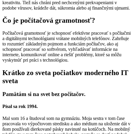
kreativitu. Tiež nás chráni pred nechcenými prekvapeniami v
podobe vírusov, krádeže dát, súkromia alebo aj finančnými ujmami.
Čo je počítačová gramotnosť?
Počítačová gramotnosť je schopnosť efektívne pracovať s počítačmi
a digitálnymi technológiami vrátane mobilných telefónov. Zahrňuje
to rozumieť základným pojmom a funkciám počítačov, ako aj
schopnosť pracovať so softvérom, vyhľadávať informácie na
internete, komunikovať online a riešiť problémy, ktoré sa môžu
vyskytnúť pri práci s technológiou.
Krátko zo sveta počiatkov moderného IT
sveta
Pamätám si na svet bez počítačov.
Písal sa rok 1994.
Mal som 16 a študoval som na gymnáziu. Moja sestra v tom čase
pracovala vo výpočtovom stredisku a ako médium na uloženie dát v
ňom používali dierkované pásky navinuté na kotúčoch. Na mobilný