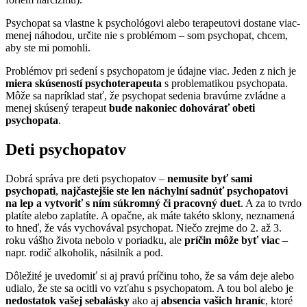
Psychopat sa vlastne k psychológovi alebo terapeutovi dostane viac-
menej náhodou, určite nie s problémom – som psychopat, chcem,
aby ste mi pomohli.
Problémov pri sedení s psychopatom je údajne viac. Jeden z nich je
miera skúseností psychoterapeuta
s problematikou psychopata.
Môže sa napríklad stať, že psychopat sedenia bravúrne zvládne a
menej skúsený terapeut
bude nakoniec dohovárať obeti
psychopata
.
Deti psychopatov
Dobrá správa pre deti psychopatov –
nemusíte byť sami
psychopati
,
najčastejšie ste len náchylní sadnúť psychopatovi
na lep a vytvoriť s ním súkromný či pracovný duet
. A za to tvrdo
platíte alebo zaplatíte. A opačne, ak máte takéto sklony, neznamená
to hneď, že vás vychovával psychopat. Niečo zrejme do 2. až 3.
roku vášho života nebolo v poriadku, ale
príčin môže byť viac
–
napr. rodič alkoholik, násilník a pod.
Dôležité je uvedomiť si aj pravú príčinu toho, že sa vám deje alebo
udialo, že ste sa ocitli vo vzťahu s psychopatom. A tou bol alebo je
nedostatok vašej sebalásky
ako aj
absencia vašich hraníc
, ktoré