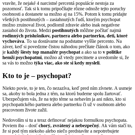
vravíte, že nejaké 4 narcistné percentá populácie nestoja za
pozornosť. Tak si k tomu pripočítajte rôzne odnože tejto poruchy
osobnosti a dostanete sa možno aj na 15%. Potom k tomu pridajte
všetkých postihnutých – zasiahnutých ľudí, ktorým psychopat
možno zruinoval život, podlomil zdravie alebo inak negatívne
zasiahol do života. Medzi
postihnutých
môžme počítať najmä
rodinných príslušníkov, partnera alebo partnerku, deti, ktoré
vychováva
. To sa dostávame na podstatne vyššie percento. Na
záver, keď si povedzme čistou náhodou prečítate článok o tom, ako
je
každý šiesty top manažér psychopat
a ako sa to
v politike
hemží psychopatmi
, možno až vtedy precitnete a uvedomíte si, že
sa vás to možno
týka viac, ako ste si kedy mysleli
.
Kto to je – psychopat?
Niekto povie, to je ten, čo nezazíva, keď pred ním zívnete. A usmeje
sa, akoby to bola jedna z tém, na ktorú budeme spolu žartovať.
Ubezpečujem vás, že na tejto téme sa nebavím ja ani nikto, kto si
psychopatického partnera alebo partnerku či už v osobnom alebo
pracovnom živote zažil.
Nedovolím si tu a teraz definovať nejakou formulkou psychopata.
Poviem iba – dosť
chorý, zvrátený a nebezpečný
. Ak vám stačí to,
že si pod tým niekoho alebo niečo predstavíte a nepotrebujete