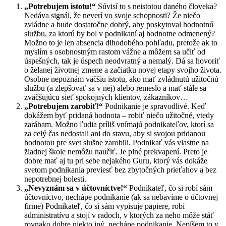
„Potrebujem istotu!“
Súvisí to s neistotou daného človeka?
Nedáva signál, že neverí vo svoje schopnosti? Že niečo
zvládne a bude dostatočne dobrý, aby poskytoval hodnotnú
službu, za ktorú by bol v podnikaní aj hodnotne odmenený?
Možno to je len absencia dlhodobého pohľadu, pretože ak to
myslím s osobnostným rastom vážne a môžem sa učiť od
úspešných, tak je úspech neodvratný a nemalý. Dá sa hovoriť
o želanej životnej zmene a začiatku novej etapy svojho života.
Osobne nepoznám väčšiu istotu, ako mať zvládnutú užitočnú
službu (a zlepšovať sa v nej) alebo remeslo a mať stále sa
zväčšujúcu sieť spokojných klientov, zákazníkov…
„Potrebujem zarobiť!“
Podnikanie je spravodlivé. Keď
dokážem byť pridaná hodnota – robiť niečo užitočné, vtedy
zarábam. Možno ľudia príliš vnímajú podnikateľov, ktorí sa
za celý čas nedostali ani do stavu, aby si svojou pridanou
hodnotou pre svet slušne zarobili. Podnikať vás vlastne na
žiadnej škole nemôžu naučiť. Je plné prekvapení. Preto je
dobre mať aj tu pri sebe nejakého Guru, ktorý vás dokáže
svetom podnikania previesť bez zbytočných prieťahov a bez
nepotrebnej bolesti.
„Nevyznám sa v účtovníctve!“
Podnikateľ, čo si robí sám
účtovníctvo, nechápe podnikanie (ak sa nebavíme o účtovnej
firme) Podnikateľ, čo si sám vypisuje papiere, robí
administratívu a stojí v radoch, v ktorých za neho môže stáť
rovnako dobre niekto iný, nechápe podnikanie. Nepíšem to v