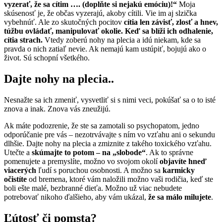
vyzerať, že sa cítim …. (doplňte si nejakú emóciu)!“
Moja
skúsenosť je, že občas vyzerajú, akoby cítili. Vie im aj slzička
vybehnúť. Ale zo skutočných pocitov
cítia len závisť, zlosť a hnev,
túžbu ovládať, manipulovať okolie. Keď sa blíži ich odhalenie,
cítia strach.
Vtedy zoberú nohy na plecia a idú niekam, kde sa
pravda o nich zatiaľ nevie. Ak nemajú kam ustúpiť, bojujú ako o
život. Sú schopní všetkého.
Dajte nohy na plecia..
Nesnažte sa ich zmeniť, vysvetliť si s nimi veci, pokúšať sa o to isté
znova a inak. Znova vás zneužijú.
Ak máte podozrenie, že ste sa zamotali so psychopatom, jedno
odporúčanie pre vás – nezotrvávajte s ním vo vzťahu ani o sekundu
dlhšie. Dajte nohy na plecia a zmiznite z takého toxického vzťahu.
Utečte a
skúmajte to potom – na „slobode“
. Ak to správne
pomenujete a premyslíte, možno vo svojom okolí
objavíte hneď
viacerých
ľudí s poruchou osobnosti. A možno sa
karmicky
očistíte
od bremena, ktoré vám naložili možno vaši rodičia, keď ste
boli ešte malé, bezbranné dieťa. Možno už viac nebudete
potrebovať nikoho ďalšieho, aby vám ukázal,
že sa málo milujete
.
Ľútosť či pomsta?