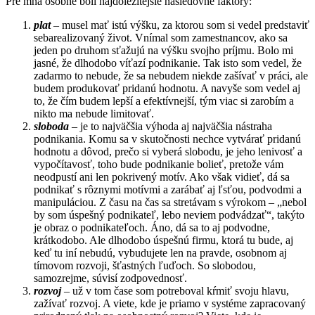
Pre mňa osobne boli najdôležitejšie nasledovné faktory:
plat
– musel mať istú výšku, za ktorou som si vedel predstaviť
sebarealizovaný život. Vnímal som zamestnancov, ako sa
jeden po druhom sťažujú na výšku svojho príjmu. Bolo mi
jasné, že dlhodobo víťazí podnikanie. Tak isto som vedel, že
zadarmo to nebude, že sa nebudem niekde zašívať v práci, ale
budem produkovať pridanú hodnotu. A navyše som vedel aj
to, že čím budem lepší a efektívnejší, tým viac si zarobím a
nikto ma nebude limitovať.
sloboda
– je to najväčšia výhoda aj najväčšia nástraha
podnikania. Komu sa v skutočnosti nechce vytvárať pridanú
hodnotu a dôvod, prečo si vyberá slobodu, je jeho lenivosť a
vypočítavosť, toho bude podnikanie bolieť, pretože vám
neodpustí ani len pokrivený motív. Ako však vidieť, dá sa
podnikať s rôznymi motívmi a zarábať aj ľsťou, podvodmi a
manipuláciou. Z času na čas sa stretávam s výrokom – „nebol
by som úspešný podnikateľ, lebo neviem podvádzať“, takýto
je obraz o podnikateľoch. Áno, dá sa to aj podvodne,
krátkodobo. Ale dlhodobo úspešnú firmu, ktorá tu bude, aj
keď tu iní nebudú, vybudujete len na pravde, osobnom aj
tímovom rozvoji, šťastných ľuďoch. So slobodou,
samozrejme, súvisí zodpovednosť.
rozvoj
– už v tom čase som potreboval kŕmiť svoju hlavu,
zažívať rozvoj. A viete, kde je priamo v systéme zapracovaný