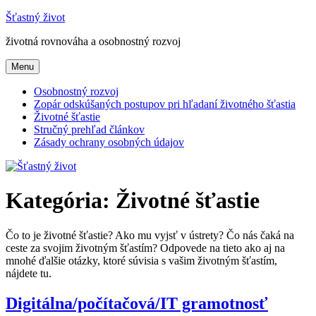
Prejsť
Šťastný život
na
životná rovnováha a osobnostný rozvoj
obsah
Menu
Osobnostný rozvoj
Zopár odskúšaných postupov pri hľadaní životného šťastia
Životné šťastie
Stručný prehľad článkov
Zásady ochrany osobných údajov
Kategória:
Životné šťastie
Čo to je životné šťastie? Ako mu vyjsť v ústrety? Čo nás čaká na
ceste za svojim životným šťastím? Odpovede na tieto ako aj na
mnohé ďalšie otázky, ktoré súvisia s vašim životným šťastím,
nájdete tu.
Digitálna/počítačová/IT gramotnosť