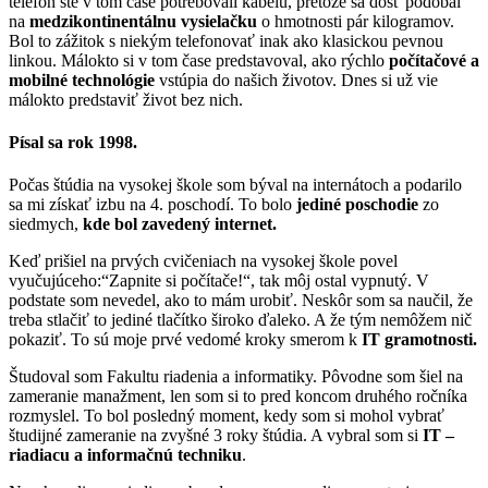
telefón ste v tom čase potrebovali kabelu, pretože sa dosť podobal
na
medzikontinentálnu vysielačku
o hmotnosti pár kilogramov.
Bol to zážitok s niekým telefonovať inak ako klasickou pevnou
linkou. Málokto si v tom čase predstavoval, ako rýchlo
počítačové a
mobilné technológie
vstúpia do našich životov. Dnes si už vie
málokto predstaviť život bez nich.
Písal sa rok 1998.
Počas štúdia na vysokej škole som býval na internátoch a podarilo
sa mi získať izbu na 4. poschodí. To bolo
jediné poschodie
zo
siedmych,
kde bol zavedený internet.
Keď prišiel na prvých cvičeniach na vysokej škole povel
vyučujúceho:“Zapnite si počítače!“, tak môj ostal vypnutý. V
podstate som nevedel, ako to mám urobiť. Neskôr som sa naučil, že
treba stlačiť to jediné tlačítko široko ďaleko. A že tým nemôžem nič
pokaziť. To sú moje prvé vedomé kroky smerom k
IT gramotnosti.
Študoval som Fakultu riadenia a informatiky. Pôvodne som šiel na
zameranie manažment, len som si to pred koncom druhého ročníka
rozmyslel. To bol posledný moment, kedy som si mohol vybrať
študijné zameranie na zvyšné 3 roky štúdia. A vybral som si
IT –
riadiacu a informačnú techniku
.