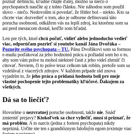
poznať definíciu, kľudne čítajte ďalej, možno sa niečo o
psychopatoch naučíte aj z tohto článku. Nie náhodou som použil
slovo – niečo. Nedovolím si povedať, že Hitler bol – niekto. Kto sa
chcete viac dozvedieť o tom, ako je odborne definovaná táto
porucha osobnosti, odkážem vás na lepší zdroj, ku ktorému som sa
asi pred mesiacom dostal, keďže som hľadal.
Len pre tých, ktorí
chcú počuť, vidieť alebo jednoducho vedieť
viac, odporúčam pozrieť si youtube kanál Jána Dvořáka –
Poznejte svého psychopata – TU.
Pánu Dvořákovi som sa formou
e-mailu poďakoval za jeho hodnotnú prácu a požiadal som ho o to,
aby som vám práve tu mohol niektoré časti z jeho videí zhrnúť či
citovať. Neviem, či to práve teraz celkom tak robím, pretože som sa
vzdelával z viacerých zdrojov. V každom prípade rád znova
vyjadrím to, že
jeho práca a pridaná hodnota boli pre moje
vlastné pochopenie tejto problematiky kľúčové. Ďakujem za
všetkých.
Dá sa to liečiť?
Hovoríme o
nezvratnej
poruche osobnosti, takže
nie
. Snáď
zmierniť prejavy?
Ktokoľvek sa chce vyliečiť, musí si priznať, že
má problém
. A to narcis (jedna z foriem psychopata) nikdy
neprizná. Určite nie ten s grandióznym falošným egom (existuje viac
foriem narcizmu).