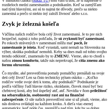
V minulom článku (
odkaz TU
) som vám sľúbil, že si napíšeme o
rozdieloch medzi zamestnaním a podnikaním. Keď sa zamýšľam
nad tými hlavnými, asi sú to najmä tie dôvody, prečo sa niekto
zamestná a prečo si niekto iný založí živnosť alebo s.r.o.
Zvyk je železná košeľa
Väčšina našich rodičov bola celý život zamestnaná. Je to pre nich
bezpečné, najmä z toho pohľadu, že
sú zvyknutí byť zamestnaní
.
Po rokoch strávených v zamestnaní môžu mať
pocit, že
zamestnanie je istota
. Keď vyrastali, sami nemali na Slovensku na
výber, skrátka podnikať nemohli. Keby sa dnes mali od tohto svojho
trendu odkloniť, znamenalo by to
ZMENU
. Vieme, ako to chodí s
našou
zónou komfortu
, takže nás neprekvapí, že
cítia zmenu ako
formu ohrozenia
.
Čo myslíte, aké presvedčenia pomaly pomaličky prenášali na svoje
deti celý život? Len sa čisto technicky pýtam otázku – „Koľko
rodičov vedie svoje deti k tomu, aby podnikali?“ Podnikanie je
podľa väčšiny ľudí hlavne riziko, okrádanie, človek musí byť bez
chrbtovej kosti, aby bol úspešný atď, atď. Nevidia v ňom
príležitosť
na sebarealizáciu, osobnostný rast ani na finančné
zabezpečenie
. O sile našich presvedčení sme si už písali, vieme, ako
nás doslova ovládajú na každom kroku. A dieťa viac-menej
automaticky, keď príde čas, premýšľa nad tým, kde by sa dobre